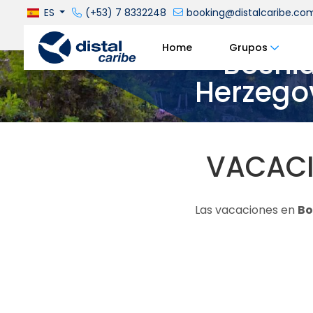
ES
(+53) 7 8332248
booking@distalcaribe.co
Home
Grupos
Bosnia
Herzego
VACACI
Las vacaciones en
Bo