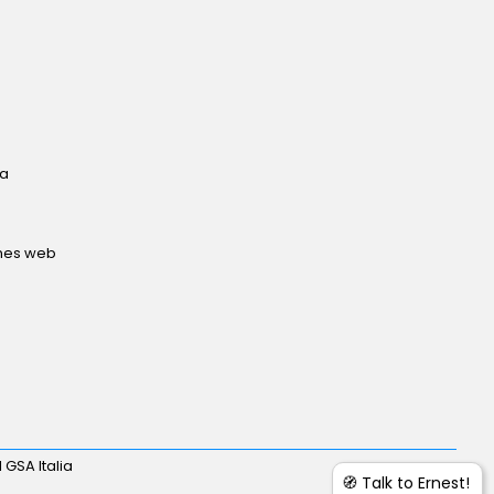
ta
ones web
 GSA Italia
🧭 Talk to Ernest!