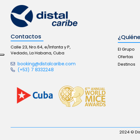
Contactos
¿Quién
Calle 23, Nro.64, e/Infanta y P,
El Grupo
Vedado, La Habana, Cuba
Ofertas
booking@distalcaribe.com
Destinos
(+53) 7 8332248
2024 © Dis