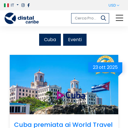
IT
USD
Notizie di viaggio
Cuba
Eventi
23
ott 2025
Cuba premiata ai World Travel