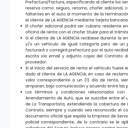
Prefactura/Factura, especificando al cliente los ser
reserva como: seguro, retorno, chofer adicional, c
faltantes en el auto al momento de la terminación d
el cliente de LA AGENCIA mediante tarjeta bancari
El chofer adicional podrá ser cubano residente e
oficina de renta con el chofer titular para el trámi
Si el cliente de LA AGENCIA recibiese durante la 
y/o un vehículo de igual categoría pero de un p
facturará o corregirá prefactura por el auto recib
escrita vía email y adjunto copia del Contrato 
proveedor.
Si al inicio del servicio de renta el vehículo fue
dado al cliente de LA AGENCIA, en caso de reclamac
valor correspondiente a un (1) día de renta, s
amparan, bajo comunicación y acuerdo entre las p
Los términos y condiciones relacionados con 
Arrendamiento de Auto, que se suscribe entre el u
de La Transportista, extendiendo la cobertura de r
Contrato, siempre y cuando sea reconocido el co
documento oficial que expida la Empresa de Servic
policial correspondiente, de lo contrario se le a
cobertura del Seguro incluye riesgos contra incend