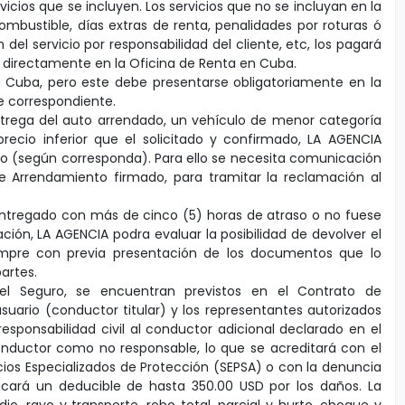
vicios que se incluyen. Los servicios que no se incluyan en la
ombustible, días extras de renta, penalidades por roturas ó
el servicio por responsabilidad del cliente, etc, los pagará
a directamente en la Oficina de Renta en Cuba.
n Cuba, pero este debe presentarse obligatoriamente en la
te correspondiente.
entrega del auto arrendado, un vehículo de menor categoría
recio inferior que el solicitado y confirmado, LA AGENCIA
ido (según corresponda). Para ello se necesita comunicación
de Arrendamiento firmado, para tramitar la reclamación al
se entregado con más de cinco (5) horas de atraso o no fuese
ión, LA AGENCIA podra evaluar la posibilidad de devolver el
iempre con previa presentación de los documentos que lo
artes.
el Seguro, se encuentran previstos en el Contrato de
suario (conductor titular) y los representantes autorizados
esponsabilidad civil al conductor adicional declarado en el
nductor como no responsable, lo que se acreditará con el
ios Especializados de Protección (SEPSA) o con la denuncia
plicará un deducible de hasta 350.00 USD por los daños. La
io, rayo y transporte, robo total, parcial y hurto, choque y