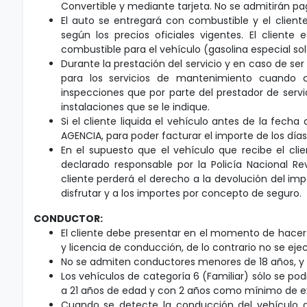
Convertible y mediante tarjeta. No se admitirán pa
El auto se entregará con combustible y el clien
según los precios oficiales vigentes. El cliente
combustible para el vehículo (gasolina especial so
Durante la prestación del servicio y en caso de ser 
para los servicios de mantenimiento cuando co
inspecciones que por parte del prestador de servic
instalaciones que se le indique.
Si el cliente liquida el vehículo antes de la fecha 
AGENCIA, para poder facturar el importe de los días
En el supuesto que el vehículo que recibe el cl
declarado responsable por la Policía Nacional R
cliente perderá el derecho a la devolución del im
disfrutar y a los importes por concepto de seguro.
CONDUCTOR:
El cliente debe presentar en el momento de hacer e
y licencia de conducción, de lo contrario no se eje
No se admiten conductores menores de 18 años, y 
Los vehículos de categoría 6 (Familiar) sólo se po
a 21 años de edad y con 2 años como mínimo de ex
Cuando se detecte la conducción del vehículo a