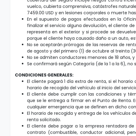
vuelco, cubierta comprensiva, catástrofes naturales
7459.00 USD y en lesiones corporales o muerte has
En el supuesto de pagos efectuados en la Ofici
finalizar el servicio alguna devolución, el cliente
representa en el exterior y si procede se devuelve
porque el cliente haya causado daño a un auto, es
No se aceptarán prórrogas de las reservas de renta 
de agosto y del primero (1) de octubre al treinta (30
No se admiten conductores menores de 18 años, y 
Se confirmará según Categoría (de la 1 a la 6), no
CONDICIONES GENERALES:
El cliente pagará 1 día extra de renta, si el horar
horario de recogida del vehículo al inicio del servici
El cliente debe cumplir con las condiciones y t
que se le entrega a firmar en el Punto de Renta. Es
cualquier emergencia que se definen en dicho con
El horario de recogida y entrega de los vehículos 
renta solicitado.
El cliente debe pagar a la empresa rentadora de a
contrato (combustible, conductor adicional, pe