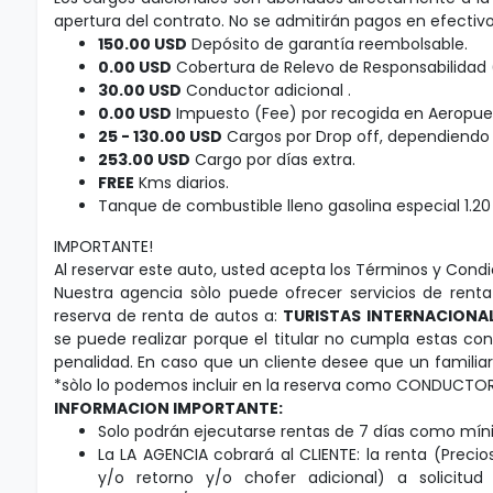
apertura del contrato. No se admitirán pagos en efectivo
150.00 USD
Depósito de garantía reembolsable.
0.00 USD
Cobertura de Relevo de Responsabilidad (
30.00 USD
Conductor adicional .
0.00 USD
Impuesto (Fee) por recogida en Aeropue
25 - 130.00 USD
Cargos por Drop off, dependiendo d
253.00 USD
Cargo por días extra.
FREE
Kms diarios.
Tanque de combustible lleno gasolina especial 1.20 U
IMPORTANTE!
Al reservar este auto, usted acepta los Términos y Cond
Nuestra agencia sòlo puede ofrecer servicios de ren
reserva de renta de autos a:
TURISTAS INTERNACIONA
se puede realizar porque el titular no cumpla estas co
penalidad. En caso que un cliente desee que un familia
*sòlo lo podemos incluir en la reserva como CONDUCTOR
INFORMACION IMPORTANTE:
Solo podrán ejecutarse rentas de 7 días como mí
La LA AGENCIA cobrará al CLIENTE: la renta (Precio
y/o retorno y/o chofer adicional) a solicitu