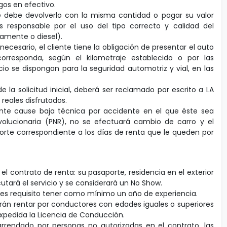
gos en efectivo.
te debe devolverlo con la misma cantidad o pagar su valor
 es responsable por el uso del tipo correcto y calidad del
lamente o diesel).
necesario, el cliente tiene la obligación de presentar el auto
rresponda, según el kilometraje establecido o por las
io se dispongan para la seguridad automotriz y vial, en las
de la solicitud inicial, deberá ser reclamado por escrito a LA
 reales disfrutados.
iente cause baja técnica por accidente en el que éste sea
evolucionaria (PNR), no se efectuará cambio de carro y el
porte correspondiente a los días de renta que le queden por
l contrato de renta: su pasaporte, residencia en el exterior
cutará el servicio y se considerará un No Show.
es requisito tener como mínimo un año de experiencia.
drán rentar por conductores con edades iguales o superiores
pedida la Licencia de Conducción.
rrendado por personas no autorizadas en el contrato, las