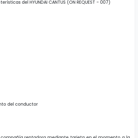
terísticas del HYUNDAI CANTUS (ON REQUEST - 007)
ento del conductor
a compañía rentadora mediante tarjeta en el momento a la