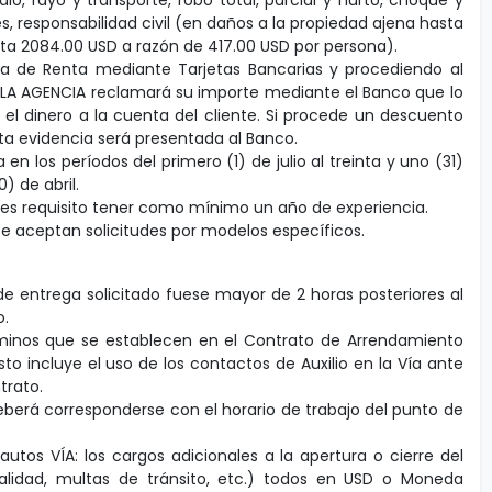
, responsabilidad civil (en daños a la propiedad ajena hasta
ta 2084.00 USD a razón de 417.00 USD por persona).
na de Renta mediante Tarjetas Bancarias y procediendo al
 de LA AGENCIA reclamará su importe mediante el Banco que lo
 el dinero a la cuenta del cliente. Si procede un descuento
ta evidencia será presentada al Banco.
en los períodos del primero (1) de julio al treinta y uno (31)
) de abril.
es requisito tener como mínimo un año de experiencia.
 se aceptan solicitudes por modelos específicos.
io de entrega solicitado fuese mayor de 2 horas posteriores al
o.
érminos que se establecen en el Contrato de Arrendamiento
to incluye el uso de los contactos de Auxilio en la Vía ante
trato.
deberá corresponderse con el horario de trabajo del punto de
utos VÍA: los cargos adicionales a la apertura o cierre del
nalidad, multas de tránsito, etc.) todos en USD o Moneda