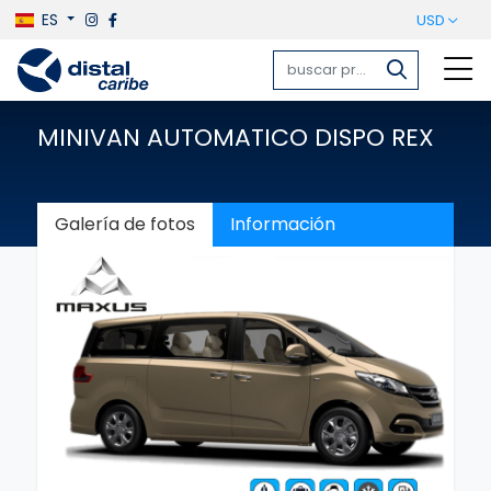
ES
USD
MINIVAN AUTOMATICO DISPO REX
Galería de fotos
Información