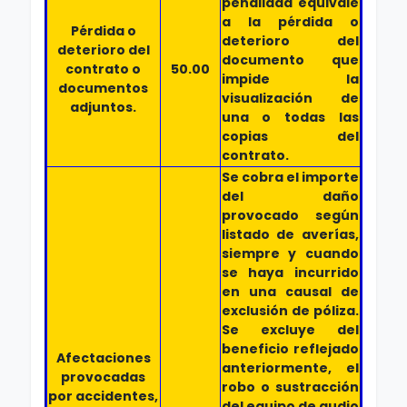
penalidad equivale
a la pérdida o
Pérdida o
deterioro del
deterioro del
documento que
contrato o
50.00
impide la
documentos
visualización de
adjuntos.
una o todas las
copias del
contrato.
Se cobra el importe
del daño
provocado según
listado de averías,
siempre y cuando
se haya incurrido
en una causal de
exclusión de póliza.
Se excluye del
beneficio reflejado
Afectaciones
anteriormente, el
provocadas
robo o sustracción
por accidentes,
del equipo de audio