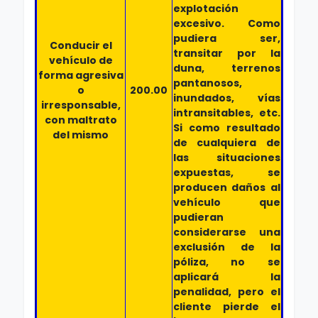
explotación
excesivo. Como
pudiera ser,
Conducir el
transitar por la
vehículo de
duna, terrenos
forma agresiva
pantanosos,
o
200.00
inundados, vías
irresponsable,
intransitables, etc.
con maltrato
Si como resultado
del mismo
de cualquiera de
las situaciones
expuestas, se
producen daños al
vehículo que
pudieran
considerarse una
exclusión de la
póliza, no se
aplicará la
penalidad, pero el
cliente pierde el