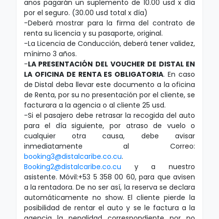
anos pagarán un suplemento de 10.00 usd x día
por el seguro. (30.00 usd total x día)
-Deberá mostrar para la firma del contrato de
renta su licencia y su pasaporte, original.
-La Licencia de Conducción, deberá tener validez,
mínimo 3 años.
-
LA PRESENTACIÓN DEL VOUCHER DE DISTAL EN
LA OFICINA DE RENTA ES OBLIGATORIA
.
En caso
de Distal deba llevar este documento a la oficina
de Renta, por su no presentación por el cliente, se
facturara a la agencia o al cliente 25 usd.
-Si el pasajero debe retrasar la recogida del auto
para el día siguiente, por atraso de vuelo o
cualquier otra causa, debe avisar
inmediatamente al Correo:
booking3@distalcaribe.co.cu
.
Booking2@distalcaribe.co.cu
y a nuestro
asistente. Móvil:+53 5 358 00 60, para que avisen
a la rentadora. De no ser así, la reserva se declara
automáticamente no show. El cliente pierde la
posibilidad de rentar el auto y se le factura a la
agencia la penalidad correspondiente por no