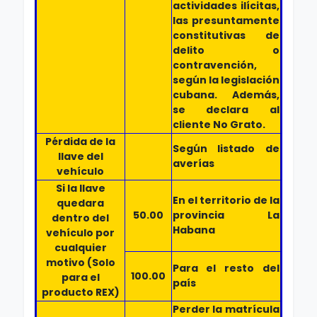
actividades ilícitas,
las presuntamente
constitutivas de
delito o
contravención,
según la legislación
cubana. Además,
se declara al
cliente No Grato.
Pérdida de la
Según listado de
llave del
averías
vehículo
Si la llave
En el territorio de la
quedara
50.00
provincia La
dentro del
Habana
vehículo por
cualquier
motivo (Solo
Para el resto del
100.00
para el
país
producto REX)
Perder la matrícula