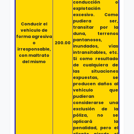
conducción o
explotación
excesivo. Como
pudiera ser,
Conducir el
transitar por la
vehículo de
duna, terrenos
forma agresiva
pantanosos,
o
200.00
inundados, vías
irresponsable,
intransitables, etc.
con maltrato
Si como resultado
del mismo
de cualquiera de
las situaciones
expuestas, se
producen daños al
vehículo que
pudieran
considerarse una
exclusión de la
póliza, no se
aplicará la
penalidad, pero el