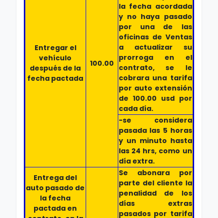
la fecha acordada
y no haya pasado
por una de las
oficinas de Ventas
a actualizar su
Entregar el
prorroga en el
vehículo
100.00
contrato, se le
después de la
cobrara una tarifa
fecha pactada
por auto extensión
de 100.00 usd por
cada día.
-se considera
pasada las 5 horas
y un minuto hasta
las 24 hrs, como un
día extra.
Se abonara por
Entrega del
parte del cliente la
auto pasado de
penalidad de los
la fecha
días extras
pactada en
pasados por tarifa