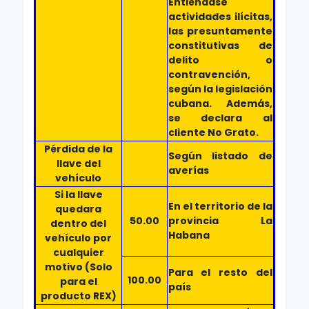
Entiéndase
actividades ilícitas,
las presuntamente
constitutivas de
delito o
contravención,
según la legislación
cubana. Además,
se declara al
cliente No Grato.
Pérdida de la
Según listado de
llave del
averías
vehículo
Si la llave
En el territorio de la
quedara
50.00
provincia La
dentro del
Habana
vehículo por
cualquier
motivo (Solo
Para el resto del
100.00
para el
país
producto REX)