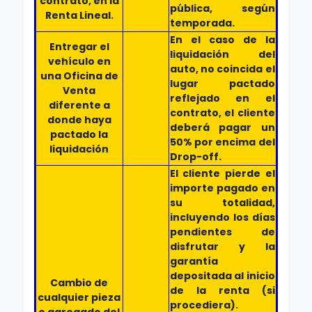
contrato, en la
pública, según
Renta Lineal.
temporada.
En el caso de la
Entregar el
liquidación del
vehículo en
auto, no coincida el
una Oficina de
lugar pactado
Venta
reflejado en el
diferente a
contrato, el cliente
donde haya
deberá pagar un
pactado la
50% por encima del
liquidación
Drop-off.
El cliente pierde el
importe pagado en
su totalidad,
incluyendo los días
pendientes de
disfrutar y la
garantía
depositada al inicio
Cambio de
de la renta (si
cualquier pieza
procediera).