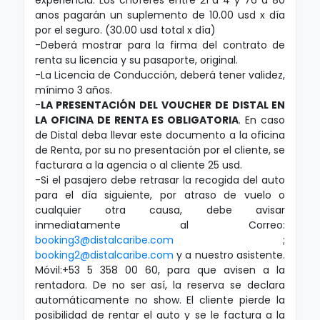
experiencia. Los choferes entre 21 a 4 y 76 a 80
anos pagarán un suplemento de 10.00 usd x día
por el seguro. (30.00 usd total x día)
-Deberá mostrar para la firma del contrato de
renta su licencia y su pasaporte, original.
-La Licencia de Conducción, deberá tener validez,
mínimo 3 años.
-
LA PRESENTACIÓN DEL VOUCHER DE DISTAL EN
LA OFICINA DE RENTA ES OBLIGATORIA
.
En caso
de Distal deba llevar este documento a la oficina
de Renta, por su no presentación por el cliente, se
facturara a la agencia o al cliente 25 usd.
-Si el pasajero debe retrasar la recogida del auto
para el día siguiente, por atraso de vuelo o
cualquier otra causa, debe avisar
inmediatamente al Correo:
booking3@distalcaribe.com
;
booking2@distalcaribe.com
y a nuestro asistente.
Móvil:+53 5 358 00 60, para que avisen a la
rentadora. De no ser así, la reserva se declara
automáticamente no show. El cliente pierde la
posibilidad de rentar el auto y se le factura a la