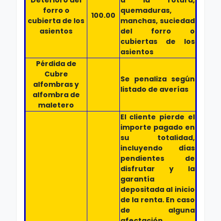
Deterioro del
a la rotura,
forro o
quemaduras,
100.00
cubierta de los
manchas, suciedad
asientos
del forro o
cubiertas de los
asientos
Pérdida de
Cubre
Se penaliza según
alfombras y
listado de averías
alfombra de
maletero
El cliente pierde el
importe pagado en
su totalidad,
incluyendo días
pendientes de
disfrutar y la
garantía
depositada al inicio
de la renta. En caso
de alguna
afectación