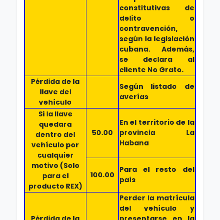
constitutivas de
delito o
contravención,
según la legislación
cubana. Además,
se declara al
cliente No Grato.
Pérdida de la
Según listado de
llave del
averías
vehículo
Si la llave
En el territorio de la
quedara
50.00
provincia La
dentro del
Habana
vehículo por
cualquier
motivo (Solo
Para el resto del
100.00
para el
país
producto REX)
Perder la matrícula
del vehículo y
Pérdida de la
presentarse en la