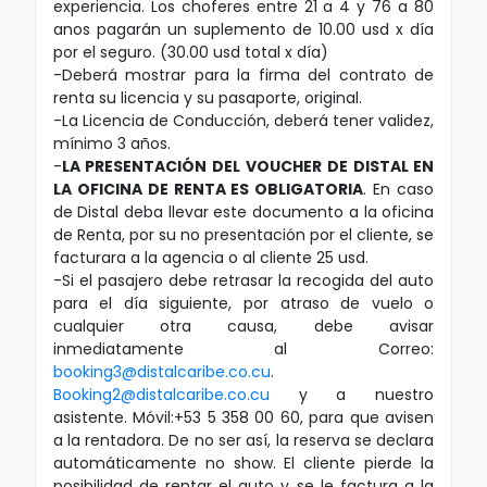
experiencia. Los choferes entre 21 a 4 y 76 a 80
anos pagarán un suplemento de 10.00 usd x día
por el seguro. (30.00 usd total x día)
-Deberá mostrar para la firma del contrato de
renta su licencia y su pasaporte, original.
-La Licencia de Conducción, deberá tener validez,
mínimo 3 años.
-
LA PRESENTACIÓN DEL VOUCHER DE DISTAL EN
LA OFICINA DE RENTA ES OBLIGATORIA
.
En caso
de Distal deba llevar este documento a la oficina
de Renta, por su no presentación por el cliente, se
facturara a la agencia o al cliente 25 usd.
-Si el pasajero debe retrasar la recogida del auto
para el día siguiente, por atraso de vuelo o
cualquier otra causa, debe avisar
inmediatamente al Correo:
booking3@distalcaribe.co.cu
.
Booking2@distalcaribe.co.cu
y a nuestro
asistente. Móvil:+53 5 358 00 60, para que avisen
a la rentadora. De no ser así, la reserva se declara
automáticamente no show. El cliente pierde la
posibilidad de rentar el auto y se le factura a la