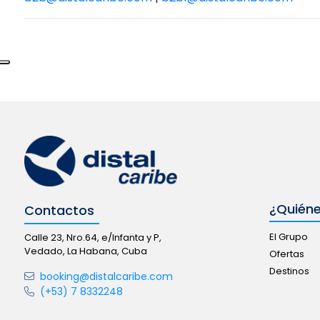
¿Quién
Contactos
El Grupo
Calle 23, Nro.64, e/Infanta y P,
Vedado, La Habana, Cuba
Ofertas
Destinos
booking@distalcaribe.com
(+53) 7 8332248