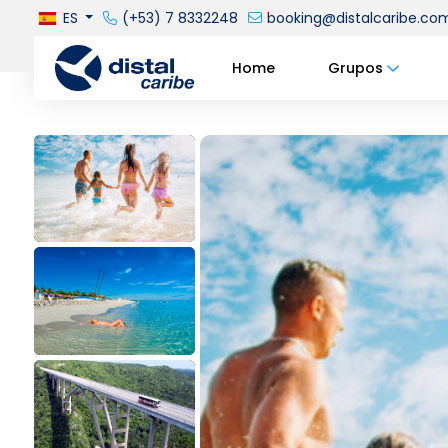
ES
(+53) 7 8332248
booking@distalcaribe.co
Home
Grupos