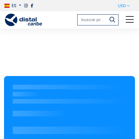
ES
USD