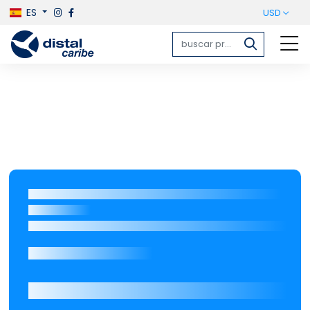
ES
USD