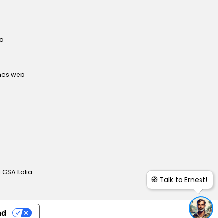
ta
ones web
 GSA Italia
🧭 Talk to Ernest!
ad