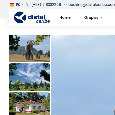
ES
(+53) 7 8332248
booking@distalcaribe.co
Home
Grupos