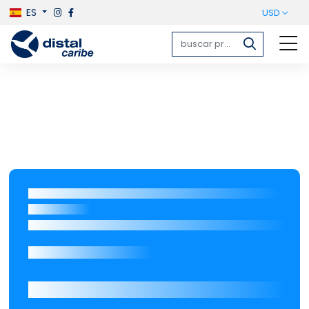
ES
USD