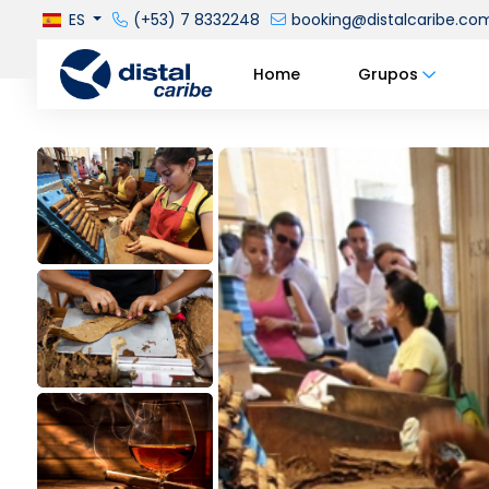
ES
(+53) 7 8332248
booking@distalcaribe.co
Home
Grupos