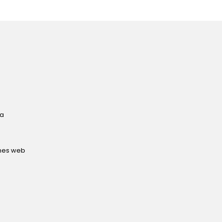
ta
ones web